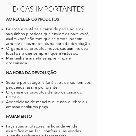
DICAS IMPORTANTES
AO RECEBER OS PRODUTOS
Guarde e reutilize a caixa de papelão e os
saquinhos plásticos que enviamos para você,
a
ssim você não tem que se preocupar em
arrumar estes materiais na hora da devolução.
Organize os produtos novos cadaum no seu
local para que sempre fiquem vistosos.
Mantenha a maleta sempre limpa e
organizada.
NA HORA DA DEVOLUÇÃO
Separe por categoria (anéis, pulseiras, brincos
pequenos, assim por diante)
Organize os produtos dentro d
a caixa do
Correio.
Acondicione de maneira que não quebre ou
amasse nenhuma peça.
PAGAMENTO
Faça suas anotações na hora de vender,
assim fica mais fácil conferir suas vendas
quando enviarmos o fechamento.