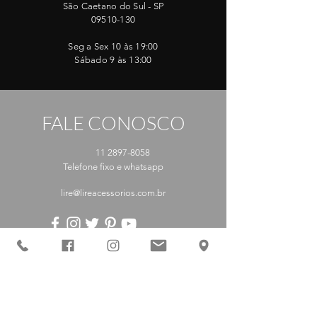
São Caetano do Sul - SP
09510-130
Seg a Sex 10 às 19:00
Sábado 9 às 13:00
FALE CONOSCO
11 2897-8058
Telefone fixo e whatsapp
lire@lireacessorios.com.br
CONTATO