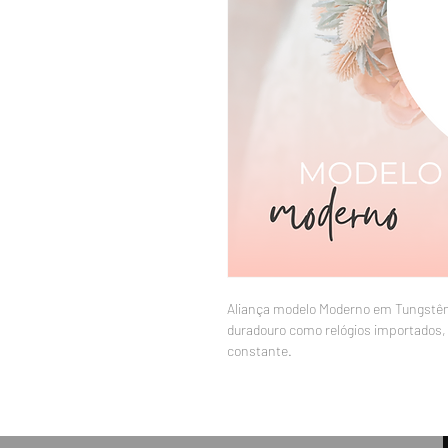
Aliança modelo Moderno em Tungstêni
duradouro como relógios importados
constante.
Anatômica por dentro e muito confortá
O tungstênio é 2 vezes mais duro que o
praticamente impossível riscar, além 