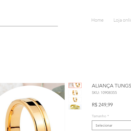
Home
Loja onl
ALIANÇA TUNG
SKU: 10908355
Preço
R$ 249,99
Tamanho
*
Selecionar