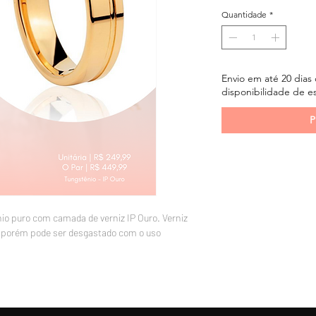
Quantidade
*
Envio em até 20 dias
disponibilidade de e
P
o puro com camada de verniz IP Ouro. Verniz
, porém pode ser desgastado com o uso
vel para usar no dia a dia.
 aço, 4 vezes mais duro que o titânio e é
de seu brilho intenso e duradouro.