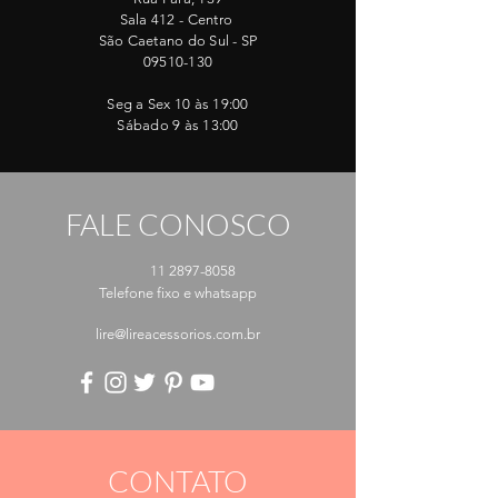
Sala 412 - Centro
São Caetano do Sul - SP
09510-130
Seg a Sex 10 às 19:00
Sábado 9 às 13:00
FALE CONOSCO
11 2897-8058
Telefone fixo e whatsapp
lire@lireacessorios.com.br
CONTATO