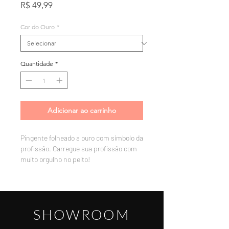
Preço
R$ 49,99
Cor do Ouro
*
Quantidade
*
Adicionar ao carrinho
Pingente folheado a ouro com símbolo da
profissão. Carregue sua profissão com
muito orgulho no peito!
SHOWROOM