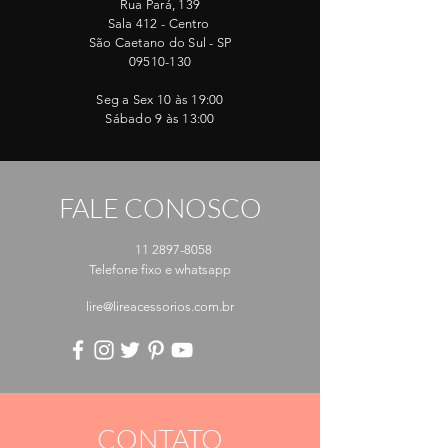
Rua Pará, 139
Sala 412 - Centro
São Caetano do Sul - SP
09510-130
Seg a Sex 10 às 19:00
Sábado 9 às 13:00
FALE CONOSCO
11 2897-8058
Telefone fixo e whatsapp
lire@lireacessorios.com.br
CONTATO