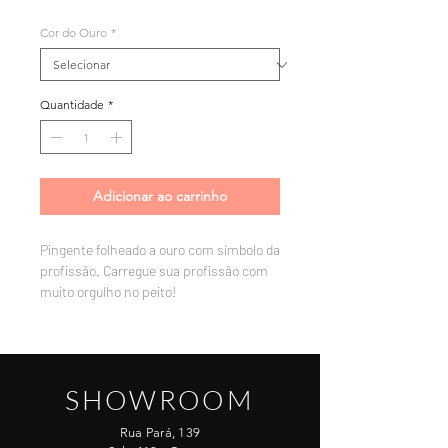
Cor do Ouro
*
Quantidade
*
Adicionar ao carrinho
Pingente folheado a ouro com símbolo da
profissão. Carregue sua profissão com
muito orgulho no peito!
SHOWROOM
Rua Pará, 139