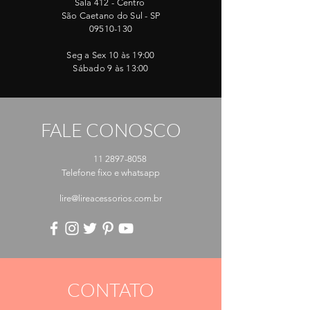
Sala 412 - Centro
São Caetano do Sul - SP
09510-130
Seg a Sex 10 às 19:00
Sábado 9 às 13:00
FALE CONOSCO
11 2897-8058
Telefone fixo e whatsapp
lire@lireacessorios.com.br
CONTATO