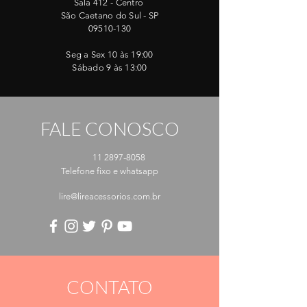
Sala 412 - Centro
São Caetano do Sul - SP
09510-130
Seg a Sex 10 às 19:00
Sábado 9 às 13:00
FALE CONOSCO
11 2897-8058
Telefone fixo e whatsapp
lire@lireacessorios.com.br
CONTATO