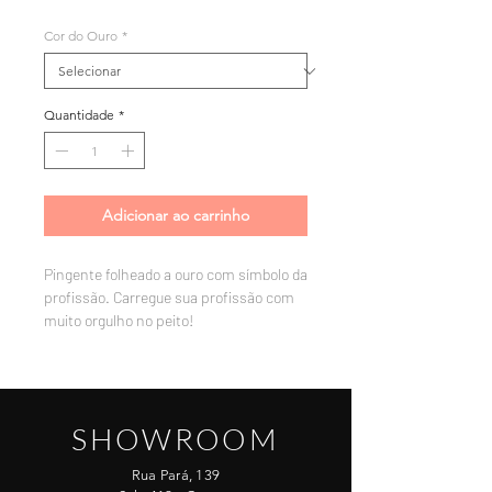
Cor do Ouro
*
Quantidade
*
Adicionar ao carrinho
Pingente folheado a ouro com símbolo da
profissão. Carregue sua profissão com
muito orgulho no peito!
SHOWROOM
Rua Pará, 139