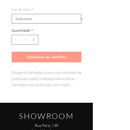
Cor do Ouro
*
Quantidade
*
Adicionar ao carrinho
Pingente folheado a ouro com símbolo da
profissão sobre madrepérola acrílica.
Carregue sua profissão com muito
orgulho no peito!
SHOWROOM
Rua Pará, 139