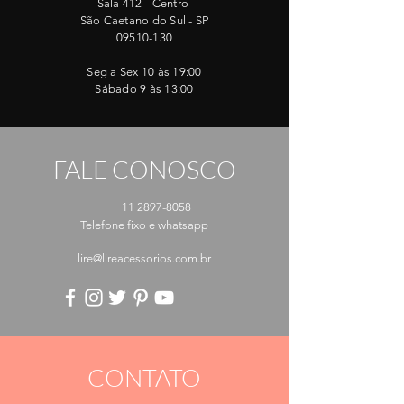
Sala 412 - Centro
São Caetano do Sul - SP
09510-130
Seg a Sex 10 às 19:00
Sábado 9 às 13:00
FALE CONOSCO
11 2897-8058
Telefone fixo e whatsapp
lire@lireacessorios.com.br
CONTATO